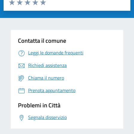
Valuta da 1 a 5 stelle la pagina
Domanda
Valuta 1 stelle su 5
Valuta 2 stelle su 5
Valuta 3 stelle su 5
Valuta 4 stelle su 5
Valuta 5 stelle su 5
Contatta il comune
Leggi le domande frequenti
Richiedi assistenza
Chiama il numero
Prenota appuntamento
Problemi in Città
Segnala disservizio