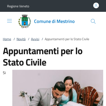
Vai al contenuto
accedi al menu
footer.enter
Regione Veneto
Comune di Mestrino
Home
/
Novità
/
Avvisi
/
Appuntamenti per lo Stato Civile
Appuntamenti per lo
Stato Civile
Si