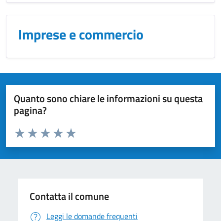
Imprese e commercio
Quanto sono chiare le informazioni su questa
pagina?
Valuta da 1 a 5 stelle la pagina
Domanda
Valuta 1 stelle su 5
Valuta 2 stelle su 5
Valuta 3 stelle su 5
Valuta 4 stelle su 5
Valuta 5 stelle su 5
Contatta il comune
Leggi le domande frequenti