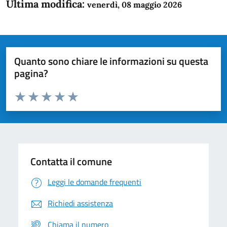
Ultima modifica:
venerdì, 08 maggio 2026
Quanto sono chiare le informazioni su questa
pagina?
Valuta da 1 a 5 stelle la pagina
Domanda
Valuta 1 stelle su 5
Valuta 2 stelle su 5
Valuta 3 stelle su 5
Valuta 4 stelle su 5
Valuta 5 stelle su 5
Contatta il comune
Leggi le domande frequenti
Richiedi assistenza
Chiama il numero