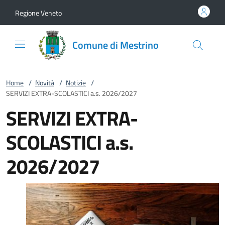
Vai al contenuto
accedi al menu
footer.enter
Regione Veneto
Comune di Mestrino
Home
/
Novità
/
Notizie
/
SERVIZI EXTRA-SCOLASTICI a.s. 2026/2027
SERVIZI EXTRA-
SCOLASTICI a.s.
2026/2027