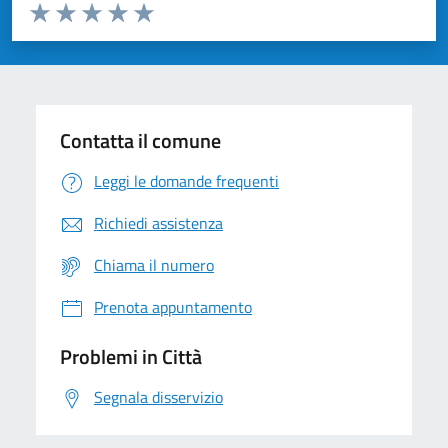
Valuta da 1 a 5 stelle la pagina
Domanda
Valuta 1 stelle su 5
Valuta 2 stelle su 5
Valuta 3 stelle su 5
Valuta 4 stelle su 5
Valuta 5 stelle su 5
Contatta il comune
Leggi le domande frequenti
Richiedi assistenza
Chiama il numero
Prenota appuntamento
Problemi in Città
Segnala disservizio