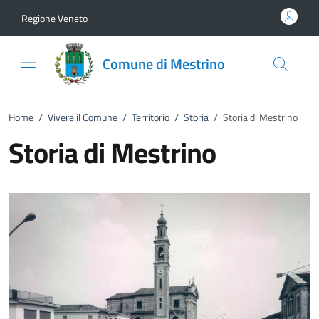
Vai al contenuto
accedi al menu
footer.enter
Regione Veneto
Comune di Mestrino
Home
/
Vivere il Comune
/
Territorio
/
Storia
/
Storia di Mestrino
Storia di Mestrino