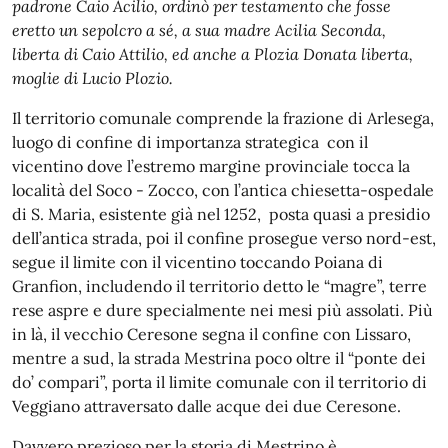
padrone Caio Acilio, ordinò per testamento che fosse
eretto un sepolcro a sé, a sua madre Acilia Seconda,
liberta di Caio Attilio, ed anche a Plozia Donata liberta,
moglie di Lucio Plozio.
Il territorio comunale comprende la frazione di Arlesega,
luogo di confine di importanza strategica con il
vicentino dove l’estremo margine provinciale tocca la
località del Soco - Zocco, con l’antica chiesetta-ospedale
di S. Maria, esistente già nel 1252, posta quasi a presidio
dell’antica strada, poi il confine prosegue verso nord-est,
segue il limite con il vicentino toccando Poiana di
Granfion, includendo il territorio detto le “magre”, terre
rese aspre e dure specialmente nei mesi più assolati. Più
in là, il vecchio Ceresone segna il confine con Lissaro,
mentre a sud, la strada Mestrina poco oltre il “ponte dei
do’ compari”, porta il limite comunale con il territorio di
Veggiano attraversato dalle acque dei due Ceresone.
Davvero prezioso per la storia di Mestrino è