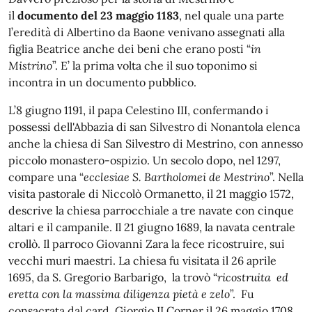
il
documento del 23 maggio 1183
, nel quale una parte
l’eredità di Albertino da Baone venivano assegnati alla
figlia Beatrice anche dei beni che erano posti “
in
Mistrino
”. E’ la prima volta che il suo toponimo si
incontra in un documento pubblico.
L’8 giugno 1191, il papa Celestino III, confermando i
possessi dell'Abbazia di san Silvestro di Nonantola elenca
anche la chiesa di San Silvestro di Mestrino, con annesso
piccolo monastero-ospizio. Un secolo dopo, nel 1297,
compare una “
ecclesiae S. Bartholomei de Mestrino
”. Nella
visita pastorale di Niccolò Ormanetto, il 21 maggio 1572,
descrive la chiesa parrocchiale a tre navate con cinque
altari e il campanile. Il 21 giugno 1689, la navata centrale
crollò. Il parroco Giovanni Zara la fece ricostruire, sui
vecchi muri maestri. La chiesa fu visitata il 26 aprile
1695, da S. Gregorio Barbarigo, la trovò “
ricostruita ed
eretta con la massima diligenza pietà e zelo
”. Fu
consacrata dal card. Giorgio II Corner il 26 maggio 1708.