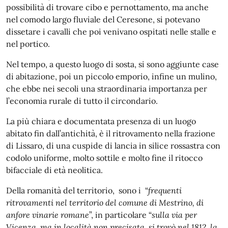
possibilità di trovare cibo e pernottamento, ma anche
nel comodo largo fluviale del Ceresone, si potevano
dissetare i cavalli che poi venivano ospitati nelle stalle e
nel portico.
Nel tempo, a questo luogo di sosta, si sono aggiunte case
di abitazione, poi un piccolo emporio, infine un mulino,
che ebbe nei secoli una straordinaria importanza per
l’economia rurale di tutto il circondario.
La più chiara e documentata presenza di un luogo
abitato fin dall’antichità, è il ritrovamento nella frazione
di Lissaro, di una cuspide di lancia in silice rossastra con
codolo uniforme, molto sottile e molto fine il ritocco
bifacciale di età neolitica.
Della romanità del territorio, sono i “
frequenti
ritrovamenti nel territorio del comune di Mestrino, di
anfore vinarie romane
”, in particolare “
sulla via per
Vicenza, ma in località non precisata, si trovò nel 1812, la