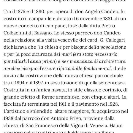
Tra il 1876 e il 1880, per opera di don Angelo Candeo, fu
costruito il campanile e dotato il 6 novembre 1881, di un
nuovo concerto di campane, fuse dalla ditta Pietro
Colbachini di Bassano. Lo stesso parroco don Candeo
nella relazione alla visita vescovile del card. G. Callegari
dichiarava che “
la chiesa e per bisogno della popolazione
e per la poca sicurezza dei muri (era stato necessario
puntellarli l’anno prima) e per mancanza di architettura
avrebbe bisogno d’essere rifatta dalle fondamenta
”, diede
inizio alla costruzione della nuova chiesa parrocchiale
tra il 1894 e il 1897, in sostituzione di quella seicentesca.
Costruita in un’unica navata, in stile classico corinzio, di
grande effetto di forme armoniose, con cinque altari. La
facciata fu terminata nel 1911 e il pavimento nel 1928.
L’artistico e splendido altare maggiore, fu acquistato nel
1938 dal parroco don Antonio Frigo, proviene dalla
chiesa di San Francesco della Vigna di Venezia. Ha un
prezioso paliotto attribuito a Baldassare Longhena,