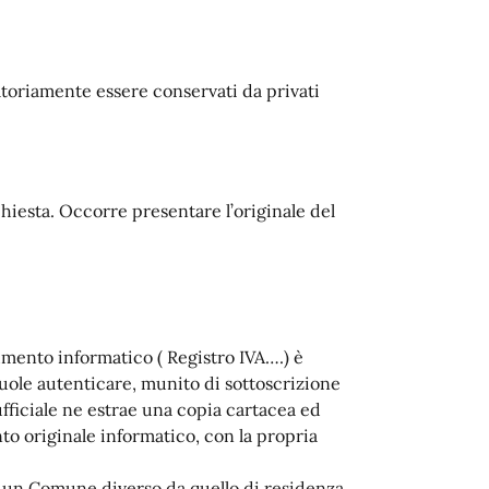
toriamente essere conservati da privati
richiesta. Occorre presentare l’originale del
umento informatico ( Registro IVA….) è
uole autenticare, munito di sottoscrizione
ufficiale ne estrae una copia cartacea ed
o originale informatico, con la propria
n un Comune diverso da quello di residenza.