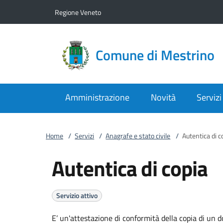
Vai al contenuto
accedi al menu
footer.enter
Regione Veneto
Comune di Mestrino
Amministrazione
Novità
Servizi
Home
/
Servizi
/
Anagrafe e stato civile
/
Autentica di c
Autentica di copia
Servizio attivo
E’ un'attestazione di conformità della copia di un 