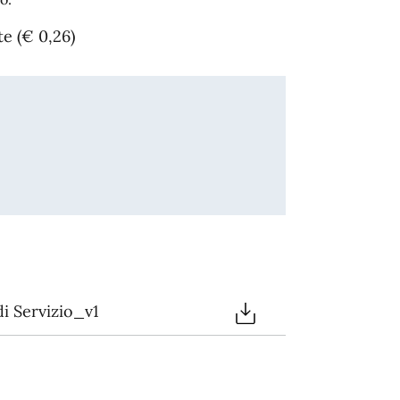
te (€ 0,26)
i Servizio_v1