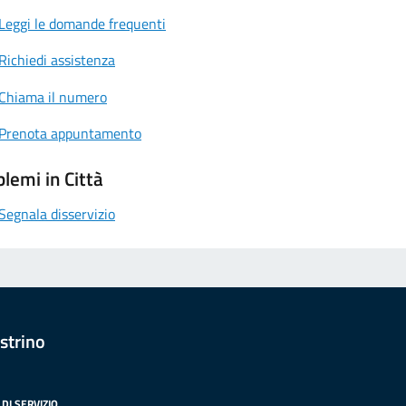
Leggi le domande frequenti
Richiedi assistenza
Chiama il numero
Prenota appuntamento
lemi in Città
Segnala disservizio
strino
DI SERVIZIO