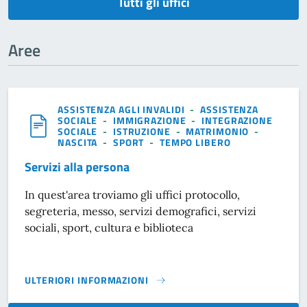
Tutti gli uffici
Aree
ASSISTENZA AGLI INVALIDI
-
ASSISTENZA
SOCIALE
-
IMMIGRAZIONE
-
INTEGRAZIONE
SOCIALE
-
ISTRUZIONE
-
MATRIMONIO
-
NASCITA
-
SPORT
-
TEMPO LIBERO
Servizi alla persona
In quest'area troviamo gli uffici protocollo,
segreteria, messo, servizi demografici, servizi
sociali, sport, cultura e biblioteca
ULTERIORI INFORMAZIONI
SERVIZI ALLA PERSONA}