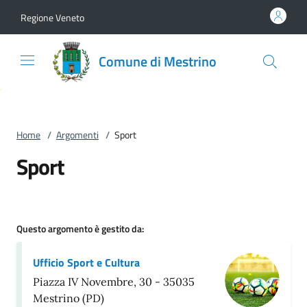
Vai al contenuto
accedi al menu
footer.enter
Regione Veneto
Comune di Mestrino
Home
/
Argomenti
/
Sport
Sport
Questo argomento è gestito da:
Ufficio Sport e Cultura
Piazza IV Novembre, 30 - 35035
Mestrino (PD)