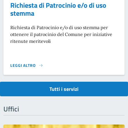
Richiesta di Patrocinio e/o di uso
stemma
Richiesta di Patrocinio e/o di uso stemma per
ottenere il patrocinio del Comune per iniziative
ritenute meritevoli
LEGGI ALTRO
RICHIESTA DI PATROCINIO E/O DI USO STEMMA}
Tutti i servizi
Uffici