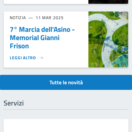
NOTIZIA
11 MAR 2025
7° Marcia dell'Asino -
Memorial Gianni
Frison
LEGGI ALTRO
7° MARCIA DELL'ASINO - MEMORIAL GIANNI FRISON}
Tutte le novità
Servizi