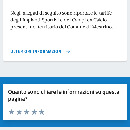
Negli allegati di seguito sono riportate le tariffe
degli Impianti Sportivi e dei Campi da Calcio
presenti nel territorio del Comune di Mestrino.
ULTERIORI INFORMAZIONI
TARIFFE DI NOLEGGIO IMPIANTI SPORTIVI E CAMPI DA CALC
Quanto sono chiare le informazioni su questa
pagina?
Valuta da 1 a 5 stelle la pagina
Domanda
Valuta 1 stelle su 5
Valuta 2 stelle su 5
Valuta 3 stelle su 5
Valuta 4 stelle su 5
Valuta 5 stelle su 5