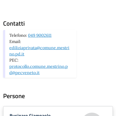
Contatti
Telefono:
049 9002611
Email:
ediliziaprivata@comune.mestri
no.pd.it
PEC:
protocollo.comune.mestrino.p
d@pecveneto.it
Persone
Businaro Giampaolo