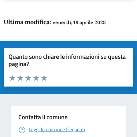
Ultima modifica:
venerdì, 18 aprile 2025
Quanto sono chiare le informazioni su questa
pagina?
Valuta da 1 a 5 stelle la pagina
Domanda
Valuta 1 stelle su 5
Valuta 2 stelle su 5
Valuta 3 stelle su 5
Valuta 4 stelle su 5
Valuta 5 stelle su 5
Contatta il comune
Leggi le domande frequenti