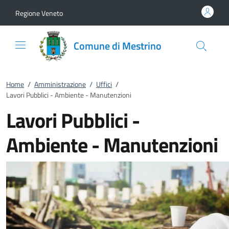
Vai al contenuto
accedi al menu
footer.enter
Regione Veneto
Comune di Mestrino
Home
/
Amministrazione
/
Uffici
/
Lavori Pubblici - Ambiente - Manutenzioni
Lavori Pubblici -
Ambiente - Manutenzioni