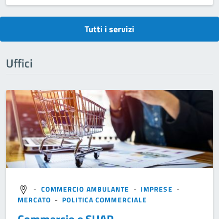
Tutti i servizi
Uffici
-
COMMERCIO AMBULANTE
-
IMPRESE
-
MERCATO
-
POLITICA COMMERCIALE