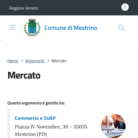
Vai al contenuto
accedi al menu
footer.enter
Regione Veneto
Comune di Mestrino
Home
/
Argomenti
/
Mercato
Mercato
Questo argomento è gestito da:
Commercio e SUAP
Piazza IV Novembre, 30 - 35035
Mestrino (PD)