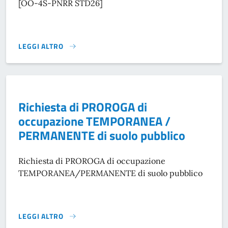
[OO-4S-PNRR STD26]
LEGGI ALTRO
RICHIEDERE PERMESSO DI OCCUPAZIONE SUOLO PUBBLICO
Richiesta di PROROGA di
occupazione TEMPORANEA /
PERMANENTE di suolo pubblico
Richiesta di PROROGA di occupazione
TEMPORANEA/PERMANENTE di suolo pubblico
LEGGI ALTRO
RICHIESTA DI PROROGA DI OCCUPAZIONE TEMPORANEA / P