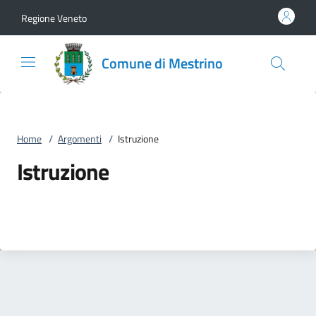
Vai al contenuto
accedi al menu
footer.enter
Regione Veneto
Comune di Mestrino
Home
/
Argomenti
/
Istruzione
Istruzione