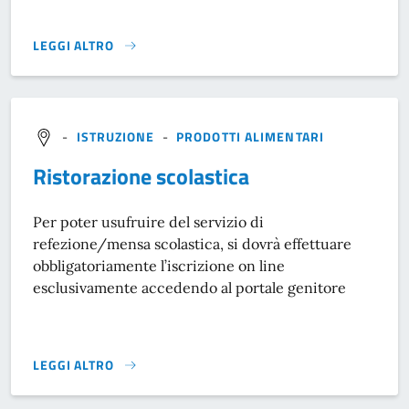
LEGGI ALTRO
ISCRIZIONE ANAGRAFICA PER CITTADINI EUROPEI - ANPR}
-
ISTRUZIONE
-
PRODOTTI ALIMENTARI
Ristorazione scolastica
Per poter usufruire del servizio di
refezione/mensa scolastica, si dovrà effettuare
obbligatoriamente l’iscrizione on line
esclusivamente accedendo al portale genitore
LEGGI ALTRO
RISTORAZIONE SCOLASTICA}