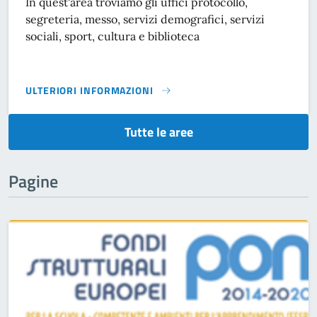
In quest'area troviamo gli uffici protocollo,
segreteria, messo, servizi demografici, servizi
sociali, sport, cultura e biblioteca
ULTERIORI INFORMAZIONI
SERVIZI ALLA PERSONA}
Tutte le aree
Pagine