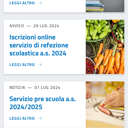
LEGGI ALTRO
SPORTELLO DI ORIENTAMENTO}
AVVISO
29 LUG 2024
Iscrizioni online
servizio di refezione
scolastica a.s. 2024
LEGGI ALTRO
ISCRIZIONI ONLINE SERVIZIO DI REFEZIONE SCOLASTICA A.S
NOTIZIA
01 LUG 2024
Servizio pre scuola a.s.
2024/2025
LEGGI ALTRO
SERVIZIO PRE SCUOLA A.S. 2024/2025}