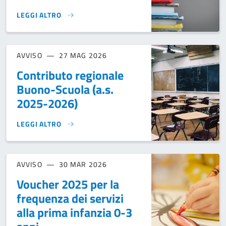
LEGGI ALTRO
CEDOLE LIBRARIE SCUOLA PRIMARIA A.S. 2026 - 2027}
AVVISO
27 MAG 2026
Contributo regionale
Buono-Scuola (a.s.
2025-2026)
LEGGI ALTRO
CONTRIBUTO REGIONALE BUONO-SCUOLA (A.S. 2025-2026)
AVVISO
30 MAR 2026
Voucher 2025 per la
frequenza dei servizi
alla prima infanzia 0-3