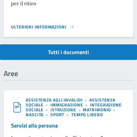
per il ritiro
ULTERIORI INFORMAZIONI
TRASPORTO SCOLASTICO}
Tutti i documenti
Aree
ASSISTENZA AGLI INVALIDI
-
ASSISTENZA
SOCIALE
-
IMMIGRAZIONE
-
INTEGRAZIONE
SOCIALE
-
ISTRUZIONE
-
MATRIMONIO
-
NASCITA
-
SPORT
-
TEMPO LIBERO
Servizi alla persona