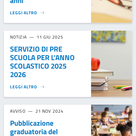
anni
LEGGI ALTRO
VOUCHER 2025 PER LA FREQUENZA DEI SERVIZI ALLA PRIMA
NOTIZIA
11 GIU 2025
SERVIZIO DI PRE
SCUOLA PER L'ANNO
SCOLASTICO 2025
2026
LEGGI ALTRO
SERVIZIO DI PRE SCUOLA PER L'ANNO SCOLASTICO 2025 20
AVVISO
21 NOV 2024
Pubblicazione
graduatoria del