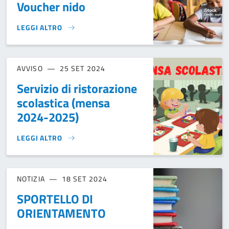
Voucher nido
LEGGI ALTRO
PUBBLICAZIONE GRADUATORIA DEL VOUCHER NIDO}
AVVISO
25 SET 2024
Servizio di ristorazione
scolastica (mensa
2024-2025)
LEGGI ALTRO
SERVIZIO DI RISTORAZIONE SCOLASTICA (MENSA 2024-2025
NOTIZIA
18 SET 2024
SPORTELLO DI
ORIENTAMENTO