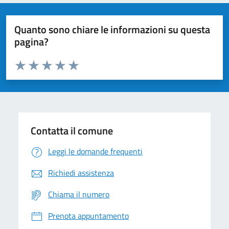
Quanto sono chiare le informazioni su questa
pagina?
Valuta da 1 a 5 stelle la pagina
Domanda
Valuta 1 stelle su 5
Valuta 2 stelle su 5
Valuta 3 stelle su 5
Valuta 4 stelle su 5
Valuta 5 stelle su 5
Contatta il comune
Leggi le domande frequenti
Richiedi assistenza
Chiama il numero
Prenota appuntamento